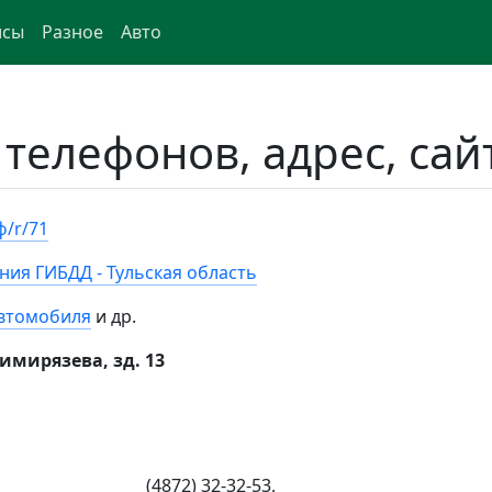
исы
Разное
Авто
 телефонов, адрес, сай
ф/r/71
ния ГИБДД - Тульская область
втомобиля
и др.
Тимирязева, зд. 13
(4872) 32-32-53,