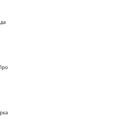
ода
 Про
рка
ь