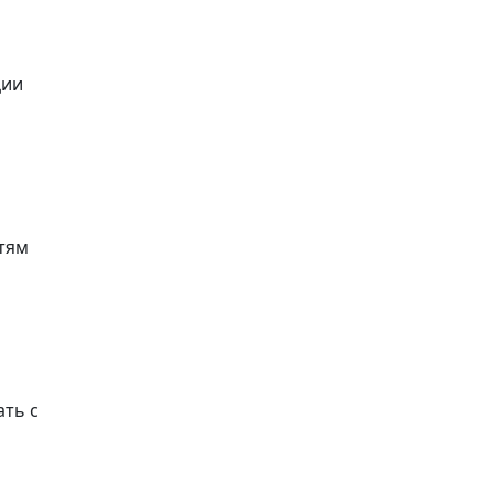
ции
тям
ть с