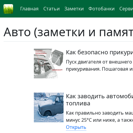
Главная
Статьи
Заметки
Фотобанки
Серв
Авто (заметки и памят
Как безопасно прикур
Пуск двигателя от внешнег
прикуривания. Пошаговая и
Как заводить автомоб
топлива
Как правильно заводить маш
минус 25°C или ниже, а такж
Открыть