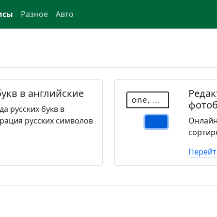
исы
Разное
Авто
букв в английские
Редак
фото
а русских букв в
ерация русских символов
Онлайн
сортир
Перейт