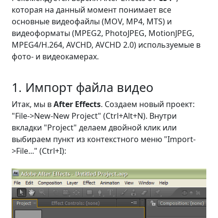
которая на данный момент понимает все
основные видеофайлы (MOV, MP4, MTS) и
видеоформаты (MPEG2, PhotoJPEG, MotionJPEG,
MPEG4/H.264, AVCHD, AVCHD 2.0) используемые в
фото- и видеокамерах.
1. Импорт файла видео
Итак, мы в
After Effects
. Создаем новый проект:
"File->New-New Project" (
Ctrl+Alt+N
). Внутри
вкладки "Project" делаем двойной клик или
выбираем пункт из контекстного меню "Import-
>File..." (
Ctrl+I
):