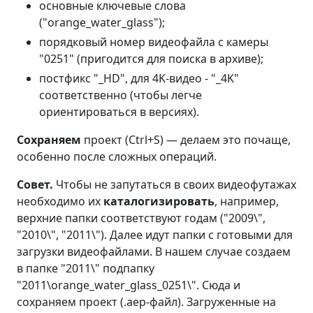
основные ключевые слова
("orange_water_glass");
порядковый номер видеофайла с камеры
"0251" (пригодится для поиска в архиве);
постфикс "_HD", для 4K-видео - "_4K"
соответственно (чтобы легче
ориентироваться в версиях).
Сохраняем
проект (
Ctrl+S
) — делаем это почаще,
особенно после сложных операций.
Совет.
Чтобы не запутаться в своих видеофутажах
необходимо их
каталогизировать
, например,
верхние папки соответствуют годам ("2009\",
"2010\", "2011\"). Далее идут папки с готовыми для
загрузки видеофайлами. В нашем случае создаем
в папке "2011\" подпапку
"2011\orange_water_glass_0251\". Сюда и
сохраняем проект (.aep-файл). Загруженные на