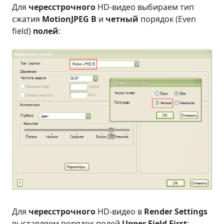
Для
чересстрочного
HD-видео выбираем тип
сжатия
MotionJPEG B
и
четный
порядок (Even
field)
полей
:
Для
чересстрочного
HD-видео в
Render Settings
выставляем порядок полей
Upper Field First
: