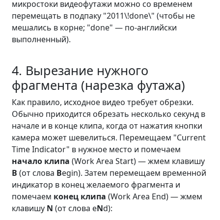
микростоки видеофутажи можно со временем
перемещать в подпаку "2011\!done\" (чтобы не
мешались в корне; "done" — по-английски
выполненный).
4. Вырезание нужного
фрагмента (нарезка футажа)
Как правило, исходное видео требует обрезки.
Обычно приходится обрезать несколько секунд в
начале и в конце клипа, когда от нажатия кнопки
камера может шевелиться. Перемещаем "Current
Time Indicator" в нужное место и помечаем
начало клипа
(Work Area Start) — жмем клавишу
B
(от слова
B
egin). Затем перемещаем временной
индикатор в конец желаемого фрагмента и
помечаем
конец клипа
(Work Area End) — жмем
клавишу
N
(от слова e
N
d):