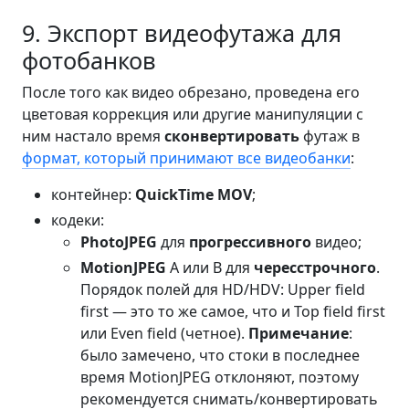
9. Экспорт видеофутажа для
фотобанков
После того как видео обрезано, проведена его
цветовая коррекция или другие манипуляции с
ним настало время
сконвертировать
футаж в
формат, который принимают все видеобанки
:
контейнер:
QuickTime MOV
;
кодеки:
PhotoJPEG
для
прогрессивного
видео;
MotionJPEG
A или B для
чересстрочного
.
Порядок полей для HD/HDV: Upper field
first — это то же самое, что и Top field first
или Even field (четное).
Примечание
:
было замечено, что стоки в последнее
время MotionJPEG отклоняют, поэтому
рекомендуется снимать/конвертировать