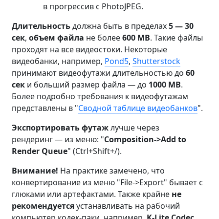
в прогрессив с PhotoJPEG.
Длительность
должна быть в пределах
5 — 30
сек
,
объем файла
не более
600 MB
. Такие файлы
проходят на все видеостоки. Некоторые
видеобанки, например,
Pond5
,
Shutterstock
принимают видеофутажи длительностью до
60
сек
и больший размер файла — до
1000 MB
.
Более подробно требования к видеофутажам
представлены в "
Сводной таблице видеобанков
".
Экспортировать футаж
лучше через
рендеринг — из меню: "
Composition->Add to
Render Queue
" (
Ctrl+Shift+/
).
Внимание!
На практике замечено, что
конвертирование из меню "File->Export" бывает с
глюками или артефактами. Также крайне
не
рекомендуется
устанавливать на рабочий
компьютер кодек-паки, например,
K-Lite Codec