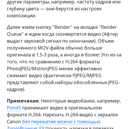
другие параметры, например, частоту кадров или
глубину цвета — они берутся из настроек
композиции.
Далее жмем кнопку "Render" на вкладке "Render
Queue" и ждем когда сконвертится видео (Афтер
выдаст звуковой сигнал по окончании). Объем
полученного MOV-файла обычно больше
оригинала в 1,5-3 раза, а иногда и более! Это из-за
того, что по сравнению с H.264 форматы
PhotoJPEG/MotionJPEG менее эффективно
сжимают видео (фактически PJPEG/MJPEG
представляют собой наборы обособленных JPEG-
кадров).
Примечание
. Некоторые видеобанки, например,
Pond5
принимают видео в оригинальном
формате H.264. Нарезать H.264-видео с зеркалок
Canon
без пережатия можно с помощью
ZoomBrowser EX
(точность нарезки в пределах