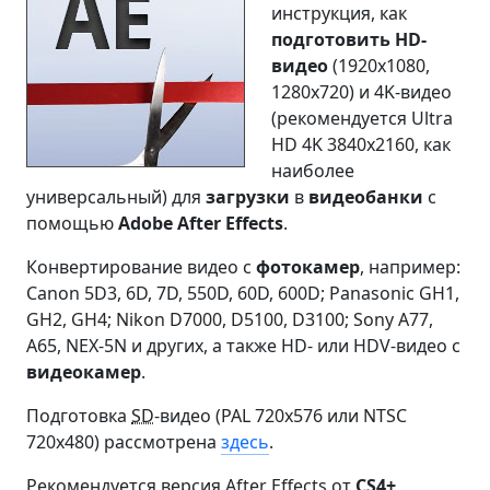
инструкция, как
подготовить HD-
видео
(1920x1080,
1280x720) и 4K-видео
(рекомендуется Ultra
HD 4K 3840x2160, как
наиболее
универсальный) для
загрузки
в
видеобанки
с
помощью
Adobe After Effects
.
Конвертирование видео с
фотокамер
, например:
Canon 5D3, 6D, 7D, 550D, 60D, 600D; Panasonic GH1,
GH2, GH4; Nikon D7000, D5100, D3100; Sony A77,
A65, NEX-5N и других, а также HD- или HDV-видео с
видеокамер
.
Подготовка
SD
-видео (PAL 720x576 или NTSC
720x480) рассмотрена
здесь
.
Рекомендуется версия After Effects от
CS4+
,