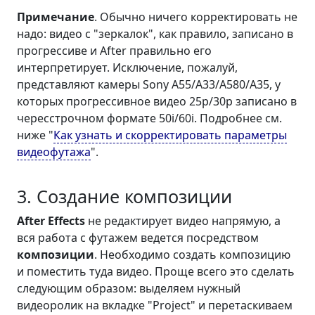
Примечание
. Обычно ничего корректировать не
надо: видео с "зеркалок", как правило, записано в
прогрессиве и After правильно его
интерпретирует. Исключение, пожалуй,
представляют камеры Sony A55/A33/A580/A35, у
которых прогрессивное видео 25p/30p записано в
чересстрочном формате 50i/60i. Подробнее см.
ниже "
Как узнать и скорректировать параметры
видеофутажа
".
3. Создание композиции
After Effects
не редактирует видео напрямую, а
вся работа с футажем ведется посредством
композиции
. Необходимо создать композицию
и поместить туда видео. Проще всего это сделать
следующим образом: выделяем нужный
видеоролик на вкладке "Project" и перетаскиваем